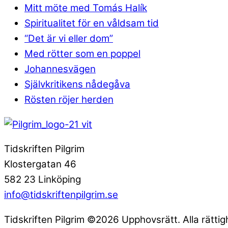
Mitt möte med Tomás Halík
Spiritualitet för en våldsam tid
“Det är vi eller dom”
Med rötter som en poppel
Johannesvägen
Självkritikens nådegåva
Rösten röjer herden
Tidskriften Pilgrim
Klostergatan 46
582 23 Linköping
info@tidskriftenpilgrim.se
Tidskriften Pilgrim ©2026 Upphovsrätt. Alla rättig