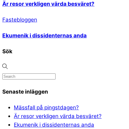
Är resor verkligen värda besväret?
Fastebloggen
Ekumenik i dissidenternas anda
Sök
Senaste inläggen
Mässfall på pingstdagen?
Är resor verkligen värda besväret?
Ekumenik i dissidenternas anda