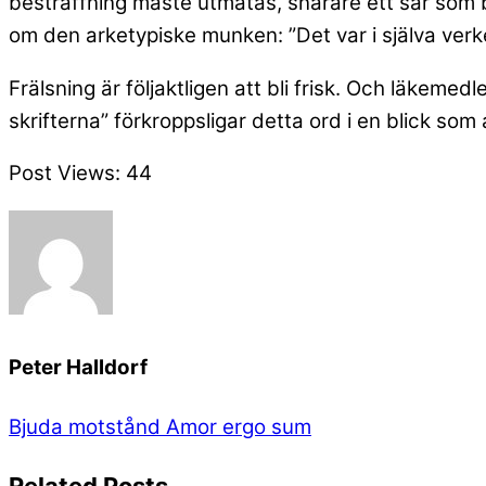
bestraffning måste utmätas, snarare ett sår som b
om den arketypiske munken: ”Det var i själva verk
Frälsning är följaktligen att bli frisk. Och läkem
skrifterna” förkroppsligar detta ord i en blick som
Post Views:
44
Peter Halldorf
Bjuda motstånd
Amor ergo sum