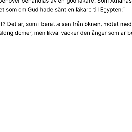
ehöver behandlas av en ’god läkare’. Som Athanasios
et som om Gud hade sänt en läkare till Egypten.”
edlet? Det är, som i berättelsen från öknen, mötet 
 aldrig dömer, men likväl väcker den ånger som är bö