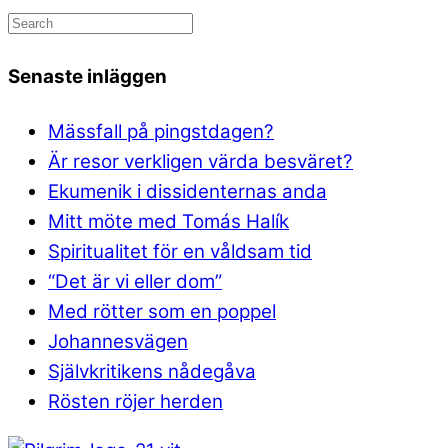
Senaste inläggen
Mässfall på pingstdagen?
Är resor verkligen värda besväret?
Ekumenik i dissidenternas anda
Mitt möte med Tomás Halík
Spiritualitet för en våldsam tid
“Det är vi eller dom”
Med rötter som en poppel
Johannesvägen
Självkritikens nådegåva
Rösten röjer herden