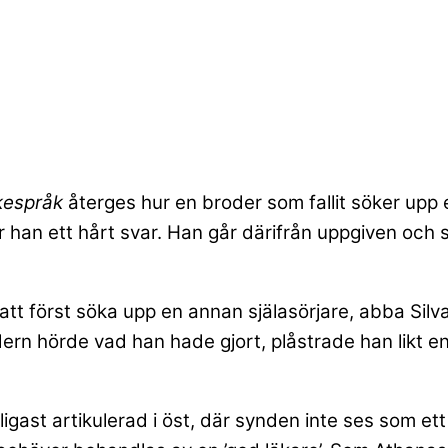
kespråk
återges hur en broder som fallit söker upp 
han ett hårt svar. Han går därifrån uppgiven och säg
 först söka upp en annan själasörjare, abba Silvan
ern hörde vad han hade gjort, plåstrade han likt e
ydligast artikulerad i öst, där synden inte ses som ett