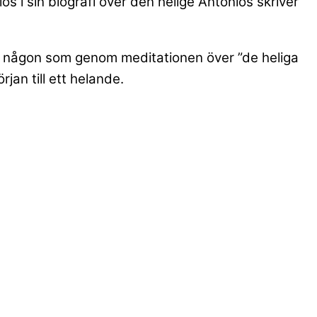
 i sin biografi över den helige Antonios skriver
med någon som genom meditationen över ”de heliga
rjan till ett helande.