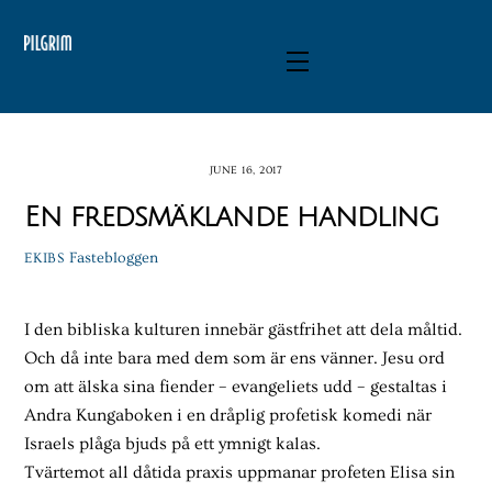
Skip
to
Menu
content
JUNE 16, 2017
En fredsmäklande handling
Fastebloggen
EKIBS
I den bibliska kulturen innebär gästfrihet att dela måltid.
Och då inte bara med dem som är ens vänner. Jesu ord
om att älska sina fiender – evangeliets udd – gestaltas i
Andra Kungaboken i en dråplig profetisk komedi när
Israels plåga bjuds på ett ymnigt kalas.
Tvärtemot all dåtida praxis uppmanar profeten Elisa sin