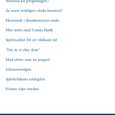
Mässfall på pingstdagen?
Är resor verkligen värda besväret?
Ekumenik i dissidenternas anda
Mitt möte med Tomás Halík
Spiritualitet för en våldsam tid
“Det är vi eller dom”
Med rötter som en poppel
Johannesvägen
Självkritikens nådegåva
Rösten röjer herden