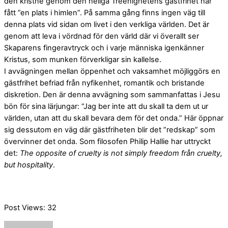
den kristne genom den heliga Treenighetens gästfrihet har
fått ”en plats i himlen”. På samma gång finns ingen väg till
denna plats vid sidan om livet i den verkliga världen. Det är
genom att leva i vördnad för den värld där vi överallt ser
Skaparens fingeravtryck och i varje människa igenkänner
Kristus, som munken förverkligar sin kallelse.
I avvägningen mellan öppenhet och vaksamhet möjliggörs en
gästfrihet befriad från nyfikenhet, romantik och bristande
diskretion. Den är denna avvägning som sammanfattas i Jesu
bön för sina lärjungar: “Jag ber inte att du skall ta dem ut ur
världen, utan att du skall bevara dem för det onda.” Här öppnar
sig dessutom en väg där gästfriheten blir det ”redskap” som
övervinner det onda. Som filosofen Philip Hallie har uttryckt
det:
The opposite of cruelty is not simply freedom från cruelty,
but hospitality
.
Post Views:
32