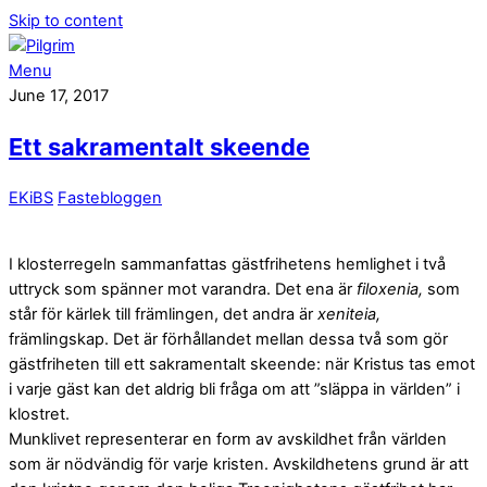
Skip to content
Menu
June 17, 2017
Ett sakramentalt skeende
EKiBS
Fastebloggen
I klosterregeln sammanfattas gästfrihetens hemlighet i två
uttryck som spänner mot varandra. Det ena är
filoxenia,
som
står för kärlek till främlingen, det andra är
xeniteia,
främlingskap. Det är förhållandet mellan dessa två som gör
gästfriheten till ett sakramentalt skeende: när Kristus tas emot
i varje gäst kan det aldrig bli fråga om att ”släppa in världen” i
klostret.
Munklivet representerar en form av avskildhet från världen
som är nödvändig för varje kristen. Avskildhetens grund är att