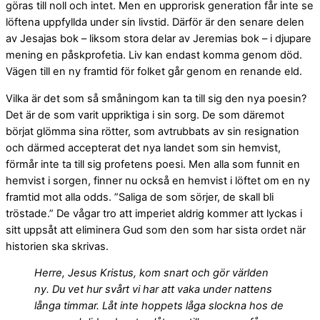
göras till noll och intet. Men en upprorisk generation får inte se
löftena uppfyllda under sin livstid. Därför är den senare delen
av Jesajas bok – liksom stora delar av Jeremias bok – i djupare
mening en påskprofetia. Liv kan endast komma genom död.
Vägen till en ny framtid för folket går genom en renande eld.
Vilka är det som så småningom kan ta till sig den nya poesin?
Det är de som varit uppriktiga i sin sorg. De som däremot
börjat glömma sina rötter, som avtrubbats av sin resignation
och därmed accepterat det nya landet som sin hemvist,
förmår inte ta till sig profetens poesi. Men alla som funnit en
hemvist i sorgen, finner nu också en hemvist i löftet om en ny
framtid mot alla odds. ”Saliga de som sörjer, de skall bli
tröstade.” De vågar tro att imperiet aldrig kommer att lyckas i
sitt uppsåt att eliminera Gud som den som har sista ordet när
historien ska skrivas.
Herre, Jesus Kristus, kom snart och gör världen
ny. Du vet hur svårt vi har att vaka under nattens
långa timmar. Låt inte hoppets låga slockna hos de