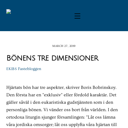
Skip
to
Menu
content
MARCH 27, 2019
Bönens tre dimensioner
Fastebloggen
EKIBS
Hjärtats bön har tre aspekter, skriver Boris Bobrinskoy.
Den första har en ”exklusiv” eller fördold karaktär. Det
gäller såväl i den eukaristiska gudstjänsten som i den
personliga bönen. Vi vänder oss bort från världen. I den
ortodoxa liturgin sjunger församlingen: ”Låt oss lämna
våra jordiska omsorger; låt oss upplyfta våra hjärtan till