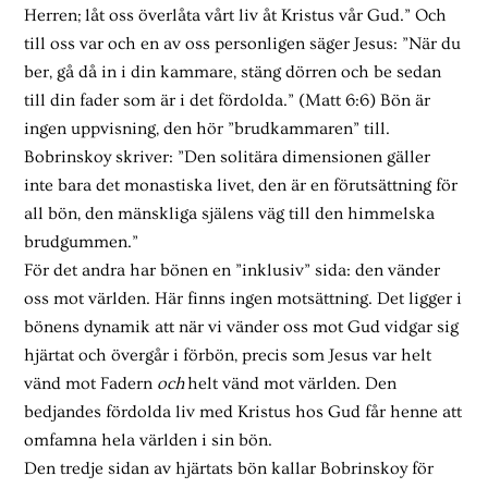
Herren; låt oss överlåta vårt liv åt Kristus vår Gud.” Och
till oss var och en av oss personligen säger Jesus: ”När du
ber, gå då in i din kammare, stäng dörren och be sedan
till din fader som är i det fördolda.” (Matt 6:6) Bön är
ingen uppvisning, den hör ”brudkammaren” till.
Bobrinskoy skriver: ”Den solitära dimensionen gäller
inte bara det monastiska livet, den är en förutsättning för
all bön, den mänskliga själens väg till den himmelska
brudgummen.”
För det andra har bönen en ”inklusiv” sida: den vänder
oss mot världen. Här finns ingen motsättning. Det ligger i
bönens dynamik att när vi vänder oss mot Gud vidgar sig
hjärtat och övergår i förbön, precis som Jesus var helt
vänd mot Fadern
och
helt vänd mot världen. Den
bedjandes fördolda liv med Kristus hos Gud får henne att
omfamna hela världen i sin bön.
Den tredje sidan av hjärtats bön kallar Bobrinskoy för