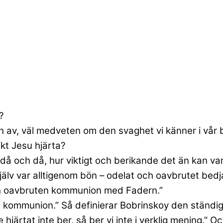
?
 av, väl medveten om den svaghet vi känner i vår b
ikt Jesu hjärta?
då och då, hur viktigt och berikande det än kan var
älv var alltigenom bön – odelat och oavbrutet bedja
 och oavbruten kommunion med Fadern.”
a kommunion.” Så definierar Bobrinskoy den ständi
e hjärtat inte ber, så ber vi inte i verklig mening