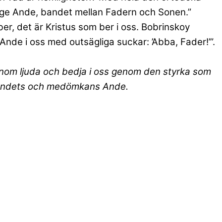
elige Ande, bandet mellan Fadern och Sonen.”
ber, det är Kristus som ber i oss. Bobrinskoy
nde i oss med outsägliga suckar: ’Abba, Fader!’”.
 honom ljuda och bedja i oss genom den styrka som
idandets och medömkans Ande.