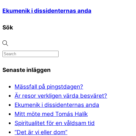
Ekumenik i dissidenternas anda
Sök
Senaste inläggen
Mässfall på pingstdagen?
Är resor verkligen värda besväret?
Ekumenik i dissidenternas anda
Mitt möte med Tomás Halík
Spiritualitet för en våldsam tid
“Det är vi eller dom”