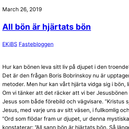
March 26, 2019
All bön är hjärtats bön
EKiBS
Fastebloggen
Hur kan bönen leva sitt liv på djupet i den troende
Det är den frågan Boris Bobrinskoy nu är upptagen
metoder. Men hur kan vårt hjärta vidga sig i bön, l
Om vi tänker att det räcker att vi ber Jesusbönen 
Jesus som både förebild och vägvisare. ”Kristus sj
Jesus, med varje uns av sitt väsen, i fullkomlig
”Ord som flödar fram ur djupet, ur denna mystisk
konstaterar: ”All sann bön är hjärtats bön. Så läng