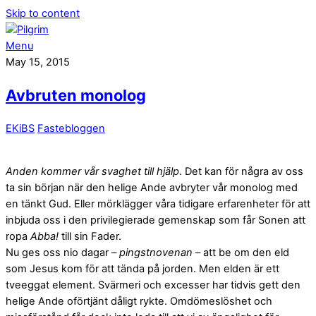
Skip to content
Menu
May 15, 2015
Avbruten monolog
EKiBS
Fastebloggen
Anden kommer vår svaghet till hjälp
. Det kan för några av oss
ta sin början när den helige Ande avbryter vår monolog med
en tänkt Gud. Eller mörklägger våra tidigare erfarenheter för att
inbjuda oss i den privilegierade gemenskap som får Sonen att
ropa
Abba!
till sin Fader.
Nu ges oss nio dagar –
pingstnovenan
– att be om den eld
som Jesus kom för att tända på jorden. Men elden är ett
tveeggat element. Svärmeri och excesser har tidvis gett den
helige Ande oförtjänt dåligt rykte. Omdömeslöshet och