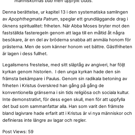
människornas bud men uppfyllt Guds.”
Denna berättelse, ur kapitel 13 i den systematiska samlingen
av
Apophthegmata Patrum
, speglar ett grundläggande drag i
öknens spiritualitet: friheten. När Abba Moses bryter mot den
fastställda fasteregeln genom att laga till en måltid åt några
besökare, är en del av bröderna snabba att anmäla honom för
prästerna. Men de som känner honom vet bättre. Gästfriheten
är lagen i dess fullhet.
Legalismens frestelse, med sitt släptåg av angiveri, har följt
kyrkan genom historien. I den unga kyrkan hade den sin
främsta bekämpare i Paulus. Genom sin radikala betoning av
friheten i Kristus överskred han gång på gång de
konventionella gränserna i sin tids religiösa och sociala kultur.
Inte demonstrativt, för dess egen skull, men för att uppfylla
det bud som sammanfattar alla. Han som varit den främste
bland lagivrare hade erfarit att i Kristus är vi nya människor och
definieras inte längre av lagar och regler.
Post Views:
59