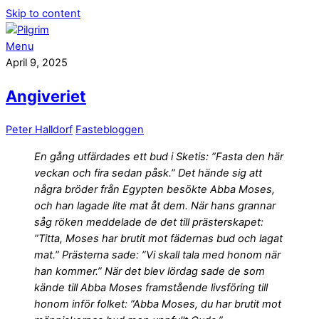
Skip to content
Menu
April 9, 2025
Angiveriet
Peter Halldorf
Fastebloggen
En gång utfärdades ett bud i Sketis: ”Fasta den här
veckan och fira sedan påsk.” Det hände sig att
några bröder från Egypten besökte Abba Moses,
och han lagade lite mat åt dem. När hans grannar
såg röken meddelade de det till prästerskapet:
”Titta, Moses har brutit mot fädernas bud och lagat
mat.” Prästerna sade: ”Vi skall tala med honom när
han kommer.” När det blev lördag sade de som
kände till Abba Moses framstående livsföring till
honom inför folket: ”Abba Moses, du har brutit mot