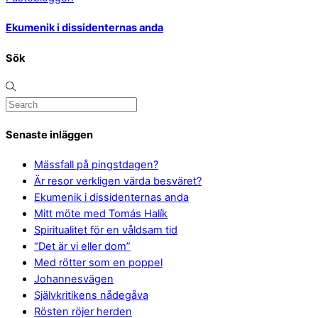
Ekumenik i dissidenternas anda
Sök
Senaste inläggen
Mässfall på pingstdagen?
Är resor verkligen värda besväret?
Ekumenik i dissidenternas anda
Mitt möte med Tomás Halík
Spiritualitet för en våldsam tid
“Det är vi eller dom”
Med rötter som en poppel
Johannesvägen
Självkritikens nådegåva
Rösten röjer herden