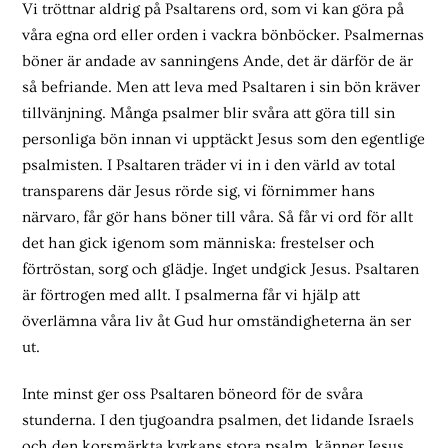
Vi tröttnar aldrig på Psaltarens ord, som vi kan göra på
våra egna ord eller orden i vackra bönböcker. Psalmernas
böner är andade av sanningens Ande, det är därför de är
så befriande. Men att leva med Psaltaren i sin bön kräver
tillvänjning. Många psalmer blir svåra att göra till sin
personliga bön innan vi upptäckt Jesus som den egentlige
psalmisten. I Psaltaren träder vi in i den värld av total
transparens där Jesus rörde sig, vi förnimmer hans
närvaro, får gör hans böner till våra. Så får vi ord för allt
det han gick igenom som människa: frestelser och
förtröstan, sorg och glädje. Inget undgick Jesus. Psaltaren
är förtrogen med allt. I psalmerna får vi hjälp att
överlämna våra liv åt Gud hur omständigheterna än ser
ut.
Inte minst ger oss Psaltaren böneord för de svåra
stunderna. I den tjugoandra psalmen, det lidande Israels
och den korsmärkta kyrkans stora psalm, känner Jesus