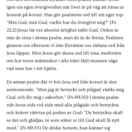
igen sin egen övergivenhet när livet är på väg att rinna ur
honom på korset. Han gör psalmens ord till sitt eget rop:
”Min Gud, min Gud, varför har du övergivit mig?” (Ps
22:2) Jesus lär oss absolut ärlighet inför Gud. Orden är
inte de sista i denna psalm, men de är de första. Psalmen
generar oss eftersom vi inte förväntat oss sådana ord från
Jesu läppar. Men Jesus gör dessa ord till sina, medveten
om hur trons människor i alla tider låtit munnen säga
vad man har i sitt hjärta.
En annan psalm där vi hör Jesu ord från korset är den
sextionionde: ”Men jag är betryckt och plågad, rädda mig,
Gud, och för mig i säkerhet.” (Ps 69:30) I denna psalm
står Jesus sida vid sida med alla plågade och betryckta,
och kräver rättvisa på jorden av Gud: ”De betryckta skall
se det och glädjas, ni som söker er till Gud skall få nytt
mod.” (Ps 69:33) De dödar honom, han känner sig