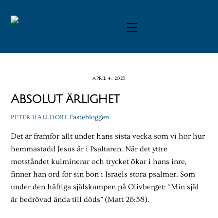
Skip
to
Menu
content
APRIL 4, 2023
Absolut ärlighet
Fastebloggen
PETER HALLDORF
Det är framför allt under hans sista vecka som vi hör hur
hemmastadd Jesus är i Psaltaren. När det yttre
motståndet kulminerar och trycket ökar i hans inre,
finner han ord för sin bön i Israels stora psalmer. Som
under den häftiga själskampen på Olivberget: ”Min själ
är bedrövad ända till döds”
(Matt 26:38).