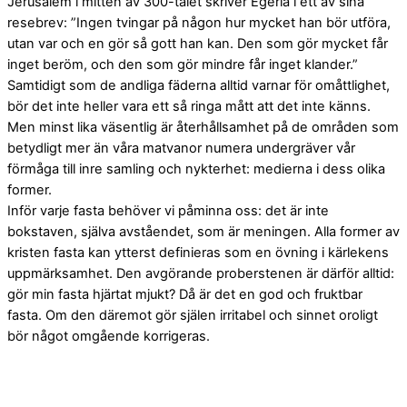
Jerusalem i mitten av 300-talet skriver Egeria i ett av sina
resebrev: ”Ingen tvingar på någon hur mycket han bör utföra,
utan var och en gör så gott han kan. Den som gör mycket får
inget beröm, och den som gör mindre får inget klander.”
Samtidigt som de andliga fäderna alltid varnar för omåttlighet,
bör det inte heller vara ett så ringa mått att det inte känns.
Men minst lika väsentlig är återhållsamhet på de områden som
betydligt mer än våra matvanor numera undergräver vår
förmåga till inre samling och nykterhet: medierna i dess olika
former.
Inför varje fasta behöver vi påminna oss: det är inte
bokstaven, själva avståendet, som är meningen. Alla former av
kristen fasta kan ytterst definieras som en övning i kärlekens
uppmärksamhet. Den avgörande proberstenen är därför alltid:
gör min fasta hjärtat mjukt? Då är det en god och fruktbar
fasta. Om den däremot gör själen irritabel och sinnet oroligt
bör något omgående korrigeras.