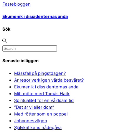
Fastebloggen
Ekumenik i dissidenternas anda
Sök
Senaste inläggen
Mässfall på pingstdagen?
Är resor verkligen värda besväret?
Ekumenik i dissidenternas anda
Mitt möte med Tomás Halík
Spiritualitet för en våldsam tid
“Det är vi eller dom”
Med rötter som en poppel
Johannesvägen
Självkritikens nådegåva