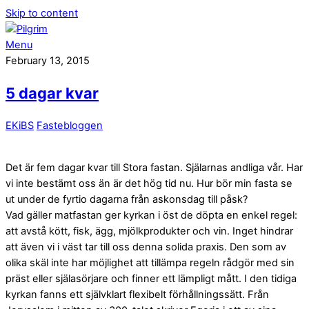
Skip to content
Menu
February 13, 2015
5 dagar kvar
EKiBS
Fastebloggen
Det är fem dagar kvar till Stora fastan. Själarnas andliga vår. Har
vi inte bestämt oss än är det hög tid nu. Hur bör min fasta se
ut under de fyrtio dagarna från askonsdag till påsk?
Vad gäller matfastan ger kyrkan i öst de döpta en enkel regel:
att avstå kött, fisk, ägg, mjölkprodukter och vin. Inget hindrar
att även vi i väst tar till oss denna solida praxis. Den som av
olika skäl inte har möjlighet att tillämpa regeln rådgör med sin
präst eller själasörjare och finner ett lämpligt mått. I den tidiga
kyrkan fanns ett självklart flexibelt förhållningssätt. Från