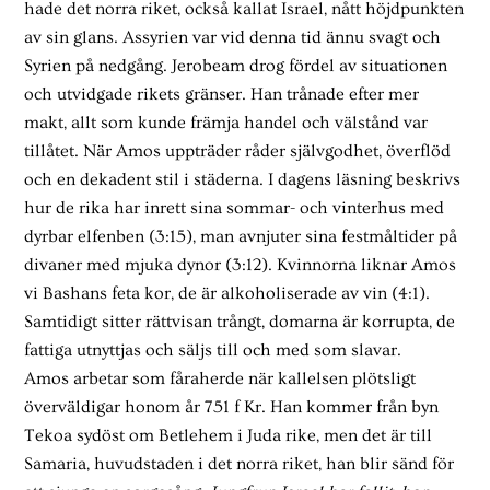
hade det norra riket, också kallat Israel, nått höjdpunkten
av sin glans. Assyrien var vid denna tid ännu svagt och
Syrien på nedgång. Jerobeam drog fördel av situationen
och utvidgade rikets gränser. Han trånade efter mer
makt, allt som kunde främja handel och välstånd var
tillåtet. När Amos uppträder råder självgodhet, överflöd
och en dekadent stil i städerna. I dagens läsning beskrivs
hur de rika har inrett sina sommar- och vinterhus med
dyrbar elfenben (3:15), man avnjuter sina festmåltider på
divaner med mjuka dynor (3:12). Kvinnorna liknar Amos
vi Bashans feta kor, de är alkoholiserade av vin (4:1).
Samtidigt sitter rättvisan trångt, domarna är korrupta, de
fattiga utnyttjas och säljs till och med som slavar.
Amos arbetar som fåraherde när kallelsen plötsligt
överväldigar honom år 751 f Kr. Han kommer från byn
Tekoa sydöst om Betlehem i Juda rike, men det är till
Samaria, huvudstaden i det norra riket, han blir sänd för