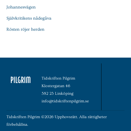
Johannesvägen
Självkritikens nådegåva
Rösten röjer herden
Tidskriften Pilgrim
Klostergatan 46
582 23 Linköping
info@tidskriftenpilgrim.se
Tidskriften Pilgrim ©2026 Upphovsrätt. Alla rättigheter
förbehållna.