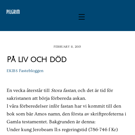
Skip
to
Menu
content
FEBRUARY 11, 2015
På liv och död
Fastebloggen
EKIBS
En vecka återstår till
Stora fastan
, och det är tid för
sakristanen att börja förbereda askan.
I våra förberedelser inför fastan har vi kommit till den
bok som bär Amos namn, den första av skriftprofeterna i
Gamla testamentet. Bakgrunden är denna:
Under kung Jerobeam II:s regeringstid (786-746 f Kr)