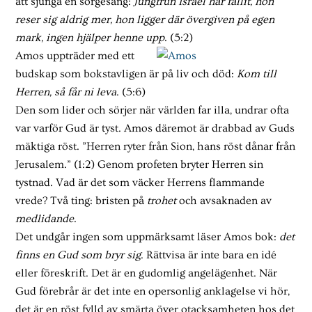
att sjunga en sorgesång:
Jungfrun Israel har fallit, hon
reser sig aldrig mer, hon ligger där övergiven på egen
mark, ingen hjälper henne upp
. (5:2)
Amos uppträder med ett
budskap som bokstavligen är på liv och död:
Kom till
Herren, så får ni leva
. (5:6)
Den som lider och sörjer när världen far illa, undrar ofta
var varför Gud är tyst. Amos däremot är drabbad av Guds
mäktiga röst. ”Herren ryter från Sion, hans röst dånar från
Jerusalem.” (1:2) Genom profeten bryter Herren sin
tystnad. Vad är det som väcker Herrens flammande
vrede? Två ting: bristen på
trohet
och avsaknaden av
medlidande
.
Det undgår ingen som uppmärksamt läser Amos bok:
det
finns en Gud som bryr sig
. Rättvisa är inte bara en idé
eller föreskrift. Det är en gudomlig angelägenhet. När
Gud förebrår är det inte en opersonlig anklagelse vi hör,
det är en röst fylld av smärta över otacksamheten hos det