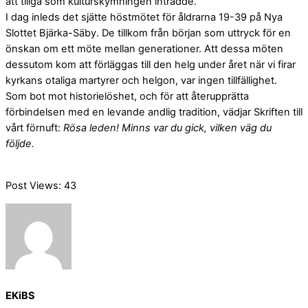
att tillgå som kulturskymningen inträdde.
I dag inleds det sjätte höstmötet för åldrarna 19-39 på Nya
Slottet Bjärka-Säby. De tillkom från början som uttryck för en
önskan om ett möte mellan generationer. Att dessa möten
dessutom kom att förläggas till den helg under året när vi firar
kyrkans otaliga martyrer och helgon, var ingen tillfällighet.
Som bot mot historielöshet, och för att återupprätta
förbindelsen med en levande andlig tradition, vädjar Skriften till
vårt förnuft:
Rösa leden! Minns var du gick, vilken väg du
följde.
Post Views:
43
EKiBS