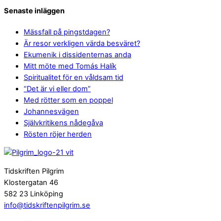
Senaste inläggen
Mässfall på pingstdagen?
Är resor verkligen värda besväret?
Ekumenik i dissidenternas anda
Mitt möte med Tomás Halík
Spiritualitet för en våldsam tid
“Det är vi eller dom”
Med rötter som en poppel
Johannesvägen
Självkritikens nådegåva
Rösten röjer herden
Tidskriften Pilgrim
Klostergatan 46
582 23 Linköping
info@tidskriftenpilgrim.se