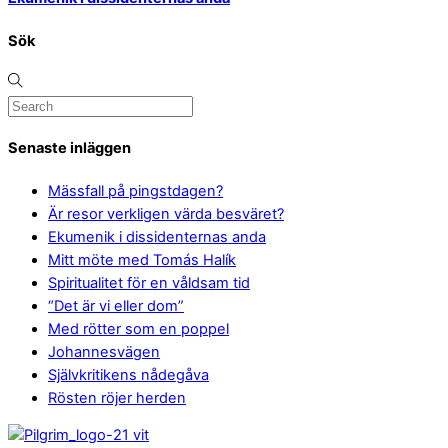
Sök
Senaste inläggen
Mässfall på pingstdagen?
Är resor verkligen värda besväret?
Ekumenik i dissidenternas anda
Mitt möte med Tomás Halík
Spiritualitet för en våldsam tid
“Det är vi eller dom”
Med rötter som en poppel
Johannesvägen
Självkritikens nådegåva
Rösten röjer herden