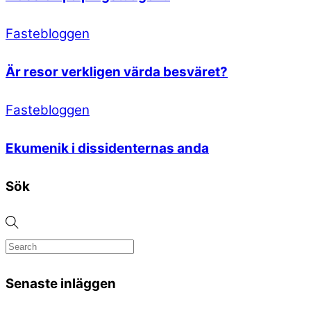
Fastebloggen
Är resor verkligen värda besväret?
Fastebloggen
Ekumenik i dissidenternas anda
Sök
Senaste inläggen