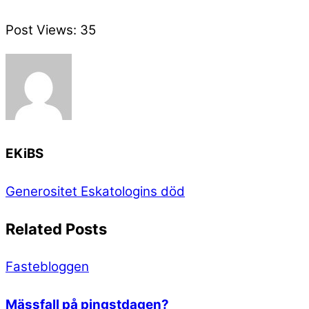
Post Views:
35
EKiBS
Generositet
Eskatologins död
Related Posts
Fastebloggen
Mässfall på pingstdagen?