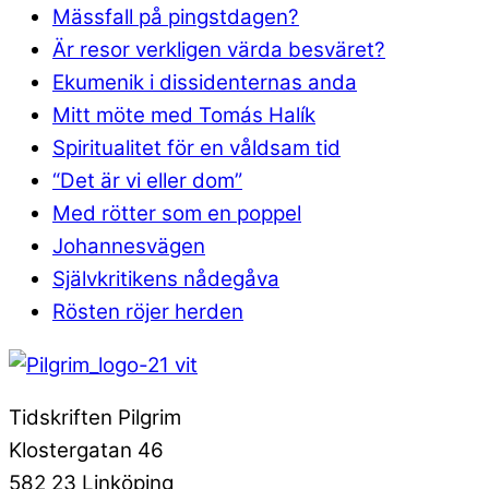
Mässfall på pingstdagen?
Är resor verkligen värda besväret?
Ekumenik i dissidenternas anda
Mitt möte med Tomás Halík
Spiritualitet för en våldsam tid
“Det är vi eller dom”
Med rötter som en poppel
Johannesvägen
Självkritikens nådegåva
Rösten röjer herden
Tidskriften Pilgrim
Klostergatan 46
582 23 Linköping