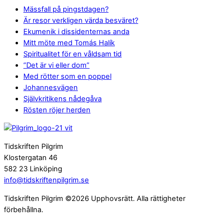
Mässfall på pingstdagen?
Är resor verkligen värda besväret?
Ekumenik i dissidenternas anda
Mitt möte med Tomás Halík
Spiritualitet för en våldsam tid
“Det är vi eller dom”
Med rötter som en poppel
Johannesvägen
Självkritikens nådegåva
Rösten röjer herden
Tidskriften Pilgrim
Klostergatan 46
582 23 Linköping
info@tidskriftenpilgrim.se
Tidskriften Pilgrim ©2026 Upphovsrätt. Alla rättigheter
förbehållna.