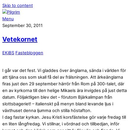
Skip to content
Menu
September 30, 2011
Vetekornet
EKiBS
Fastebloggen
I går var det fest. Vi gladdes över änglarna, sända i världen för
att tjäna oss som skall få del av frälsningen. Att ärkeänglarna
firas just den 29 september härrör från Rom på 300-talet, där
en av kyrkorna till den helige Mikaels ära invigdes på just detta
datum. Följaktligen blev det – förutom Bjärkalimpan från
slottsbageriet! – italienskt på menyn bland levande ljus i
växthuset denna ljumma och stilla höstafton.
I dag fastar kyrkan. Jesu Kristi korsfästelse gör varje fredag till
en liten långfredag. Vi stillnar, i vördnad och tillbedjan, inför