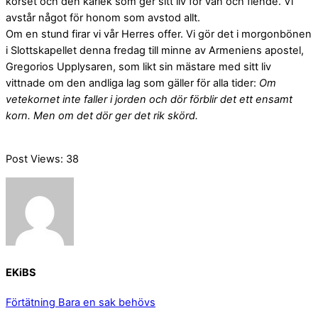
korset och den kärlek som ger sitt liv för vän och fiende. Vi
avstår något för honom som avstod allt.
Om en stund firar vi vår Herres offer. Vi gör det i morgonbönen
i Slottskapellet denna fredag till minne av Armeniens apostel,
Gregorios Upplysaren, som likt sin mästare med sitt liv
vittnade om den andliga lag som gäller för alla tider:
Om
vetekornet inte faller i jorden och dör förblir det ett ensamt
korn. Men om det dör ger det rik skörd.
Post Views:
38
EKiBS
Förtätning
Bara en sak behövs