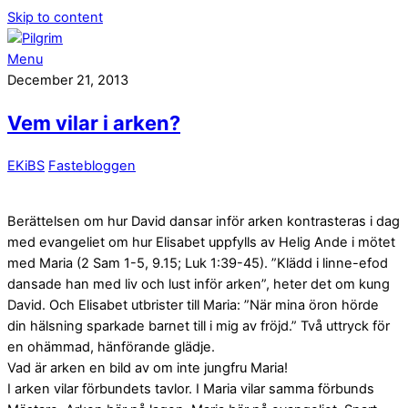
Skip to content
Menu
December 21, 2013
Vem vilar i arken?
EKiBS
Fastebloggen
Berättelsen om hur David dansar inför arken kontrasteras i dag
med evangeliet om hur Elisabet uppfylls av Helig Ande i mötet
med Maria (2 Sam 1-5, 9.15; Luk 1:39-45). ”Klädd i linne-efod
dansade han med liv och lust inför arken”, heter det om kung
David. Och Elisabet utbrister till Maria: ”När mina öron hörde
din hälsning sparkade barnet till i mig av fröjd.” Två uttryck för
en ohämmad, hänförande glädje.
Vad är arken en bild av om inte jungfru Maria!
I arken vilar förbundets tavlor. I Maria vilar samma förbunds