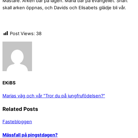
Mästare. Arken bär på lagen. Maria bär på evangeliet. Snart
skall arken öppnas, och Davids och Elisabets glädje bli vår.
Post Views:
38
EKiBS
Marias väg och vår
"Tror du på jungfrufödelsen?"
Related Posts
Fastebloggen
Mässfall på pingstdagen?