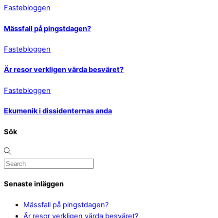
Fastebloggen
Mässfall på pingstdagen?
Fastebloggen
Är resor verkligen värda besväret?
Fastebloggen
Ekumenik i dissidenternas anda
Sök
Senaste inläggen
Mässfall på pingstdagen?
Är resor verkligen värda besväret?