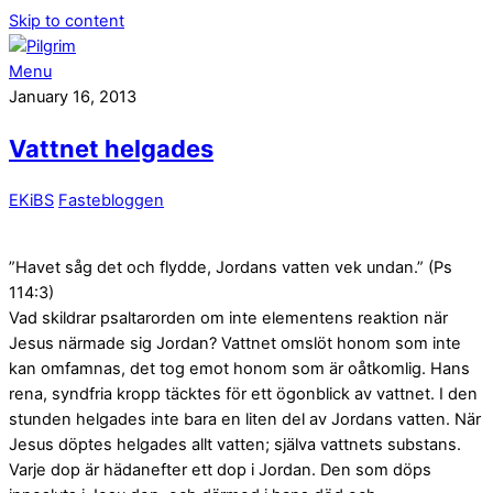
Skip to content
Menu
January 16, 2013
Vattnet helgades
EKiBS
Fastebloggen
”Havet såg det och flydde, Jordans vatten vek undan.” (Ps
114:3)
Vad skildrar psaltarorden om inte elementens reaktion när
Jesus närmade sig Jordan? Vattnet omslöt honom som inte
kan omfamnas, det tog emot honom som är oåtkomlig. Hans
rena, syndfria kropp täcktes för ett ögonblick av vattnet. I den
stunden helgades inte bara en liten del av Jordans vatten. När
Jesus döptes helgades allt vatten; själva vattnets substans.
Varje dop är hädanefter ett dop i Jordan. Den som döps