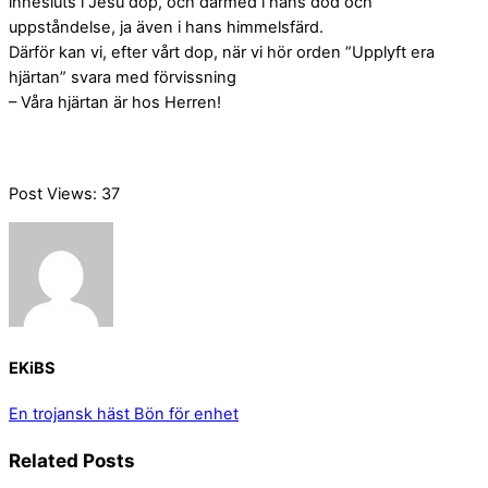
innesluts i Jesu dop, och därmed i hans död och
uppståndelse, ja även i hans himmelsfärd.
Därför kan vi, efter vårt dop, när vi hör orden ”Upplyft era
hjärtan” svara med förvissning
– Våra hjärtan är hos Herren!
Post Views:
37
EKiBS
En trojansk häst
Bön för enhet
Related Posts