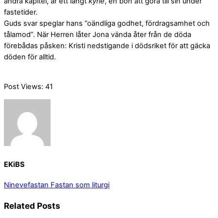
andra kapitel, är ett långt
kyrie
, en bön att göra till sin under
fastetider.
Guds svar speglar hans ”oändliga godhet, fördragsamhet och
tålamod”. När Herren låter Jona vända åter från de döda
förebådas påsken: Kristi nedstigande i dödsriket för att gäcka
döden för alltid.
Post Views:
41
EKiBS
Ninevefastan
Fastan som liturgi
Related Posts