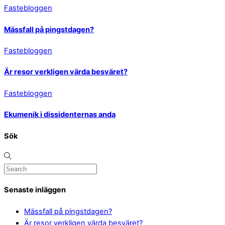
Fastebloggen
Mässfall på pingstdagen?
Fastebloggen
Är resor verkligen värda besväret?
Fastebloggen
Ekumenik i dissidenternas anda
Sök
Senaste inläggen
Mässfall på pingstdagen?
Är resor verkligen värda besväret?