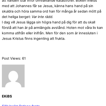
att världen står inför omvälvande katastrofer. Boken inleds
med att Johannes får se Jesus, känna hans hand på sin
skuldra och höra samma ord han för många år sedan mött på
det heliga berget:
Var inte rädd.
I dag vill Jesus lägga sin högra hand på dig för att du skall
förstå att han är på armlängds avstånd. Hoten mot våra liv kan
komma utifrån eller inifrån. Men för den som är innesluten i
Jesus Kristus finns ingenting att frukta.
Post Views:
61
EKiBS