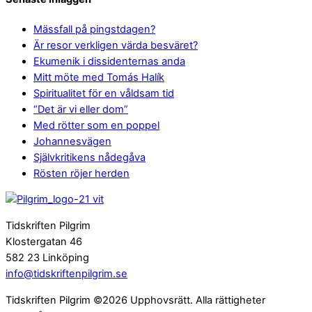
Mässfall på pingstdagen?
Är resor verkligen värda besväret?
Ekumenik i dissidenternas anda
Mitt möte med Tomás Halík
Spiritualitet för en våldsam tid
“Det är vi eller dom”
Med rötter som en poppel
Johannesvägen
Självkritikens nådegåva
Rösten röjer herden
Tidskriften Pilgrim
Klostergatan 46
582 23 Linköping
info@tidskriftenpilgrim.se
Tidskriften Pilgrim ©2026 Upphovsrätt. Alla rättigheter