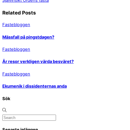
Självinsikt
Ordens fasta
Related Posts
Fastebloggen
Mässfall på pingstdagen?
Fastebloggen
Är resor verkligen värda besväret?
Fastebloggen
Ekumenik i dissidenternas anda
Sök
Senaste inläggen