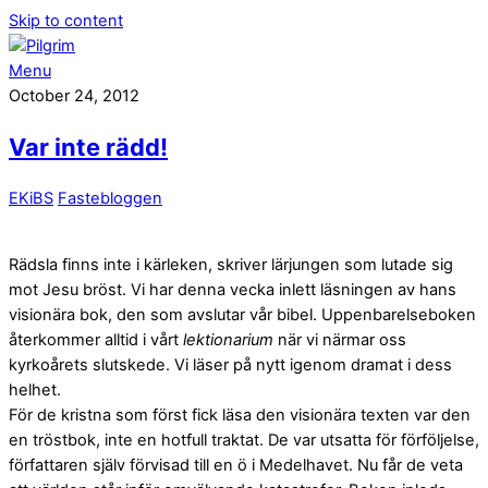
Skip to content
Menu
October 24, 2012
Var inte rädd!
EKiBS
Fastebloggen
Rädsla finns inte i kärleken, skriver lärjungen som lutade sig
mot Jesu bröst. Vi har denna vecka inlett läsningen av hans
visionära bok, den som avslutar vår bibel. Uppenbarelseboken
återkommer alltid i vårt
lektionarium
när vi närmar oss
kyrkoårets slutskede. Vi läser på nytt igenom dramat i dess
helhet.
För de kristna som först fick läsa den visionära texten var den
en tröstbok, inte en hotfull traktat. De var utsatta för förföljelse,
författaren själv förvisad till en ö i Medelhavet. Nu får de veta