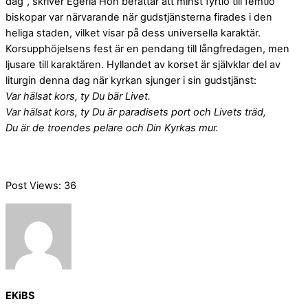
dag”, skriver Egeria Hon berättar att minst fyrtio till femtio
biskopar var närvarande när gudstjänsterna firades i den
heliga staden, vilket visar på dess universella karaktär.
Korsupphöjelsens fest är en pendang till långfredagen, men
ljusare till karaktären. Hyllandet av korset är självklar del av
liturgin denna dag när kyrkan sjunger i sin gudstjänst:
Var hälsat kors, ty Du bär Livet.
Var hälsat kors, ty Du är paradisets port och Livets träd,
Du är de troendes pelare och Din Kyrkas mur.
Post Views:
36
EKiBS