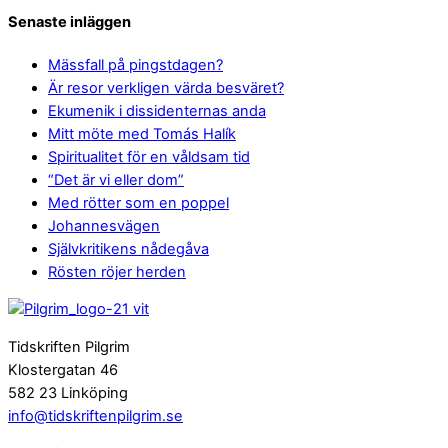
Senaste inläggen
Mässfall på pingstdagen?
Är resor verkligen värda besväret?
Ekumenik i dissidenternas anda
Mitt möte med Tomás Halík
Spiritualitet för en våldsam tid
“Det är vi eller dom”
Med rötter som en poppel
Johannesvägen
Självkritikens nådegåva
Rösten röjer herden
Tidskriften Pilgrim
Klostergatan 46
582 23 Linköping
info@tidskriftenpilgrim.se