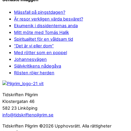
Mässfall på pingstdagen?
Är resor verkligen värda besväret?
Ekumenik i dissidenternas anda
Mitt möte med Tomás Halík
Spiritualitet för en våldsam tid
“Det är vi eller dom”
Med rötter som en poppel
Johannesvägen
Självkritikens nådegåva
Rösten röjer herden
Tidskriften Pilgrim
Klostergatan 46
582 23 Linköping
info@tidskriftenpilgrim.se
Tidskriften Pilgrim ©2026 Upphovsrätt. Alla rättigheter