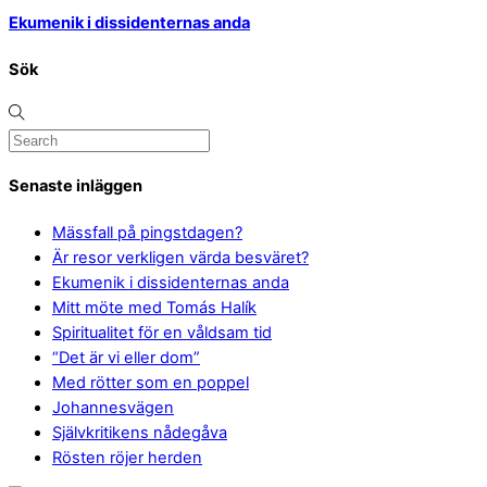
Ekumenik i dissidenternas anda
Sök
Senaste inläggen
Mässfall på pingstdagen?
Är resor verkligen värda besväret?
Ekumenik i dissidenternas anda
Mitt möte med Tomás Halík
Spiritualitet för en våldsam tid
“Det är vi eller dom”
Med rötter som en poppel
Johannesvägen
Självkritikens nådegåva
Rösten röjer herden