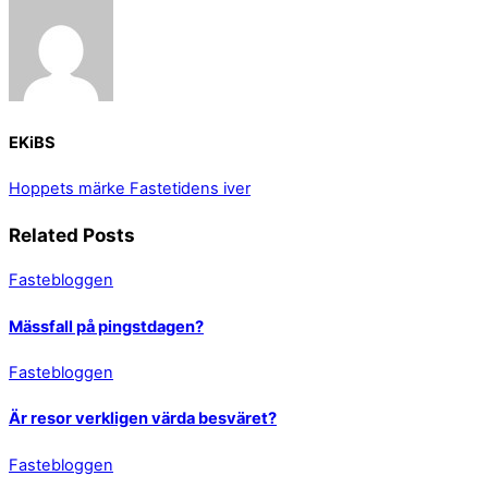
EKiBS
Hoppets märke
Fastetidens iver
Related Posts
Fastebloggen
Mässfall på pingstdagen?
Fastebloggen
Är resor verkligen värda besväret?
Fastebloggen