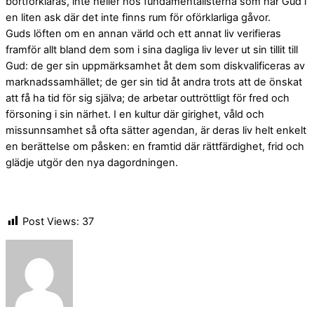
bortförklaras, inte heller hos fundamentalisterna som har Gud i
en liten ask där det inte finns rum för oförklarliga gåvor.
Guds löften om en annan värld och ett annat liv verifieras
framför allt bland dem som i sina dagliga liv lever ut sin tillit till
Gud: de ger sin uppmärksamhet åt dem som diskvalificeras av
marknadssamhället; de ger sin tid åt andra trots att de önskat
att få ha tid för sig själva; de arbetar outtröttligt för fred och
försoning i sin närhet. I en kultur där girighet, våld och
missunnsamhet så ofta sätter agendan, är deras liv helt enkelt
en berättelse om påsken: en framtid där rättfärdighet, frid och
glädje utgör den nya dagordningen.
Post Views:
37