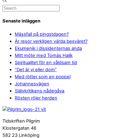
Senaste inläggen
Mässfall på pingstdagen?
Är resor verkligen värda besväret?
Ekumenik i dissidenternas anda
Mitt möte med Tomás Halík
Spiritualitet för en våldsam tid
“Det är vi eller dom”
Med rötter som en poppel
Johannesvägen
Självkritikens nådegåva
Rösten röjer herden
Tidskriften Pilgrim
Klostergatan 46
582 23 Linköping