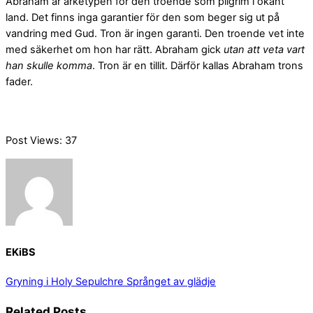
Abraham är arketypen för den troende som pilgrim i okänt
land. Det finns inga garantier för den som beger sig ut på
vandring med Gud. Tron är ingen garanti. Den troende vet inte
med säkerhet om hon har rätt. Abraham gick
utan att veta vart
han skulle komma
. Tron är en tillit. Därför kallas Abraham trons
fader.
Post Views:
37
EKiBS
Gryning i Holy Sepulchre
Språnget av glädje
Related Posts