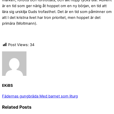
marken, förötts och förtröttats, och allt hopp tycks ute. Advent
är en tid som ger närig åt hoppet om en ny början, en tid att
lära sig urskilja Guds trofasthet. Det är en tid som påminner om
att I det kristna livet har tron prioritet, men hoppet är det
primära (Moltmann).
Post Views:
34
EKiBS
Fädernas gungbräda
Med barnet som liturg
Related Posts