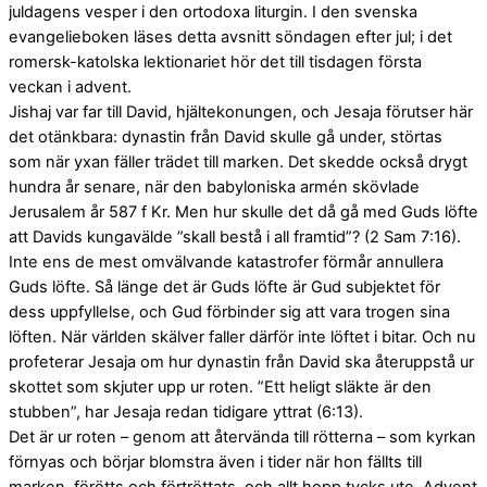
juldagens vesper i den ortodoxa liturgin. I den svenska
evangelieboken läses detta avsnitt söndagen efter jul; i det
romersk-katolska lektionariet hör det till tisdagen första
veckan i advent.
Jishaj var far till David, hjältekonungen, och Jesaja förutser här
det otänkbara: dynastin från David skulle gå under, störtas
som när yxan fäller trädet till marken. Det skedde också drygt
hundra år senare, när den babyloniska armén skövlade
Jerusalem år 587 f Kr. Men hur skulle det då gå med Guds löfte
att Davids kungavälde ”skall bestå i all framtid”? (2 Sam 7:16).
Inte ens de mest omvälvande katastrofer förmår annullera
Guds löfte. Så länge det är Guds löfte är Gud subjektet för
dess uppfyllelse, och Gud förbinder sig att vara trogen sina
löften. När världen skälver faller därför inte löftet i bitar. Och nu
profeterar Jesaja om hur dynastin från David ska återuppstå ur
skottet som skjuter upp ur roten. ”Ett heligt släkte är den
stubben”, har Jesaja redan tidigare yttrat (6:13).
Det är ur roten – genom att återvända till rötterna – som kyrkan
förnyas och börjar blomstra även i tider när hon fällts till