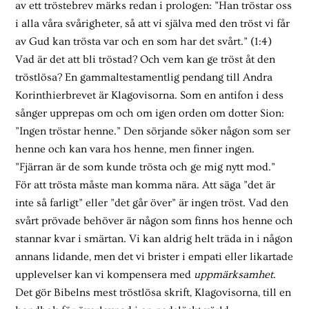
av ett tröstebrev märks redan i prologen: ”Han tröstar oss
i alla våra svårigheter, så att vi själva med den tröst vi får
av Gud kan trösta var och en som har det svårt.” (1:4)
Vad är det att bli tröstad? Och vem kan ge tröst åt den
tröstlösa? En gammaltestamentlig pendang till Andra
Korinthierbrevet är Klagovisorna. Som en antifon i dess
sånger upprepas om och om igen orden om dotter Sion:
”Ingen tröstar henne.” Den sörjande söker någon som ser
henne och kan vara hos henne, men finner ingen.
”Fjärran är de som kunde trösta och ge mig nytt mod.”
För att trösta måste man komma nära. Att säga ”det är
inte så farligt” eller ”det går över” är ingen tröst. Vad den
svårt prövade behöver är någon som finns hos henne och
stannar kvar i smärtan. Vi kan aldrig helt träda in i någon
annans lidande, men det vi brister i empati eller likartade
upplevelser kan vi kompensera med
uppmärksamhet
.
Det gör Bibelns mest tröstlösa skrift, Klagovisorna, till en