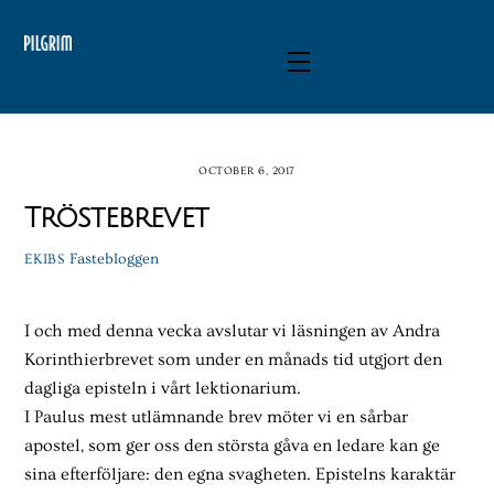
Skip
to
Menu
content
OCTOBER 6, 2017
Tröstebrevet
Fastebloggen
EKIBS
I och med denna vecka avslutar vi läsningen av Andra
Korinthierbrevet som under en månads tid utgjort den
dagliga episteln i vårt lektionarium.
I Paulus mest utlämnande brev möter vi en sårbar
apostel, som ger oss den största gåva en ledare kan ge
sina efterföljare: den egna svagheten. Epistelns karaktär