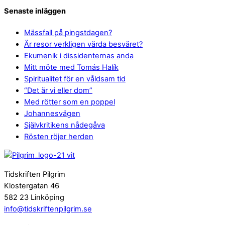
Senaste inläggen
Mässfall på pingstdagen?
Är resor verkligen värda besväret?
Ekumenik i dissidenternas anda
Mitt möte med Tomás Halík
Spiritualitet för en våldsam tid
“Det är vi eller dom”
Med rötter som en poppel
Johannesvägen
Självkritikens nådegåva
Rösten röjer herden
Tidskriften Pilgrim
Klostergatan 46
582 23 Linköping
info@tidskriftenpilgrim.se