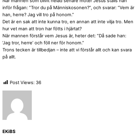
När mannen som blivit helad senare möter Jesus ställs han
inför frågan: ”Tror du på Människosonen?”, och svarar: “Vem är
han, herre? Jag vill tro på honom.”
Det är en sak att inte kunna tro, en annan att inte vilja tro. Men
hur vet man att tron har fötts i hjärtat?
När mannen förstår vem Jesus är, heter det: ”Då sade han:
’Jag tror, herre’ och föll ner för honom.”
Trons tecken är tillbedjan – inte att vi förstår allt och kan svara
på allt.
Post Views:
36
EKiBS