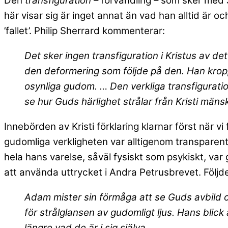
Den
transfiguration
– förvandling – som sker med J
här visar sig är inget annat än vad han alltid är o
’fallet’. Philip Sherrard kommenterar:
Det sker ingen transfiguration i Kristus av det
den deformering som följde på den. Han kropp, 
osynliga gudom. … Den verkliga transfigurati
se hur Guds härlighet strålar från Kristi mäns
Innebörden av Kristi förklaring klarnar först när vi
gudomliga verkligheten var alltigenom transparent
hela hans varelse, såväl fysiskt som psykiskt, var 
att använda uttrycket i Andra Petrusbrevet. Följden
Adam mister sin förmåga att se Guds avbild oc
för strålglansen av gudomligt ljus. Hans blick
längre vad de är i sig själva.