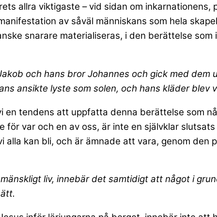
rets allra viktigaste – vid sidan om inkarnationen
manifestation av såväl människans som hela skapelse
nske snarare materialiseras, i den berättelse som 
Jakob och hans bror Johannes och gick med dem up
s ansikte lyste som solen, och hans kläder blev vi
i en tendens att uppfatta denna berättelse som nå
för var och en av oss, är inte en självklar slutsats
 vi alla kan bli, och är ämnade att vara, genom den
t mänskligt liv, innebär det samtidigt att något i gr
ätt.