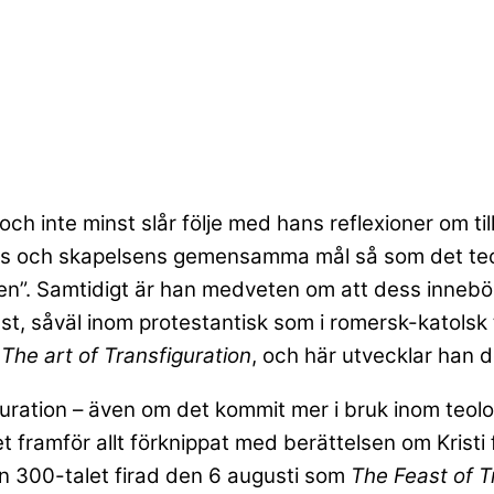
h inte minst slår följe med hans reflexioner om til
s och skapelsens gemensamma mål så som det teckn
iteten”. Samtidigt är han medveten om att dess inn
st, såväl inom protestantisk som i romersk-katolsk 
r
The art of Transfiguration
, och här utvecklar han d
guration – även om det kommit mer i bruk inom teol
et framför allt förknippat med berättelsen om Kristi 
n 300-talet firad den 6 augusti som
The Feast of T