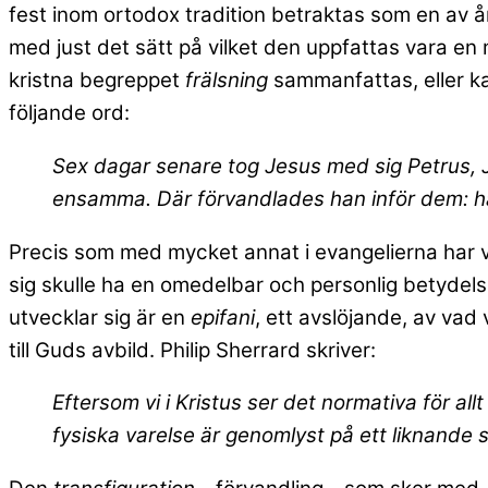
fest inom ortodox tradition betraktas som en av å
med just det sätt på vilket den uppfattas vara en 
kristna begreppet
frälsning
sammanfattas, eller ka
följande ord:
Sex dagar senare tog Jesus med sig Petrus, 
ensamma. Där förvandlades han inför dem: han
Precis som med mycket annat i evangelierna har v
sig skulle ha en omedelbar och personlig betydelse 
utvecklar sig är en
epifani
, ett avslöjande, av vad
till Guds avbild. Philip Sherrard skriver:
Eftersom vi i Kristus ser det normativa för all
fysiska varelse är genomlyst
på ett liknande s