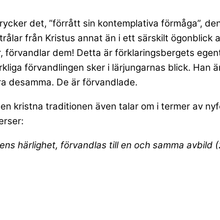
cker det, ”förrått sin kontemplativa förmåga”, den s
rålar från Kristus annat än i ett särskilt ögonblick 
r, förvandlar dem! Detta är förklaringsbergets egen
rkliga förvandlingen sker i lärjungarnas blick. Han 
ra desamma. De är förvandlade.
n kristna traditionen även talar om i termer av ny
erser:
rens härlighet, förvandlas till en och samma avbild (