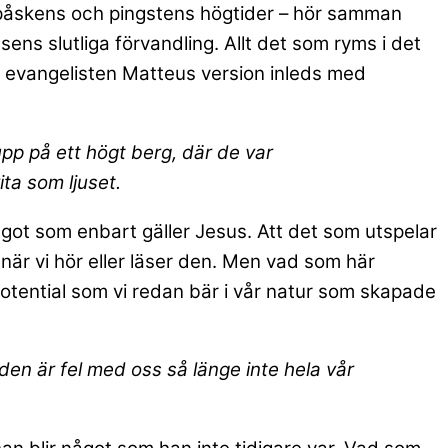
s, påskens och pingstens högtider – hör samman
ns slutliga förvandling. Allt det som ryms i det
i evangelisten Matteus version inleds med
p på ett högt berg, där de var
ta som ljuset.
got som enbart gäller Jesus. Att det som utspelar
 när vi hör eller läser den. Men vad som här
 potential som vi redan bär i vår natur som skapade
unden är fel med oss så länge inte hela vår