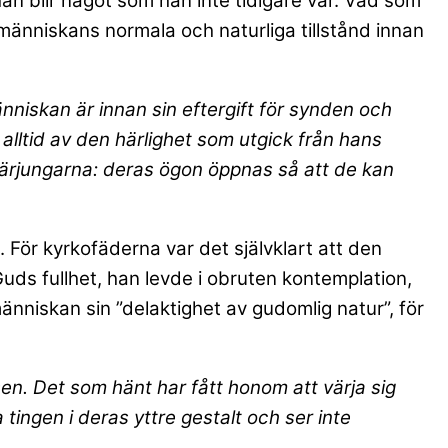
han blir något som han inte tidigare var. Vad som
n människans normala och naturliga tillstånd innan
människan är innan sin eftergift för synden och
 alltid av den härlighet som utgick från hans
 lärjungarna: deras ögon öppnas så att de kan
l. För kyrkofäderna var det självklart att den
uds fullhet, han levde i obruten kontemplation,
människan sin ”delaktighet av gudomlig natur”, för
sen. Det som hänt har fått honom att värja sig
tingen i deras yttre gestalt och ser inte