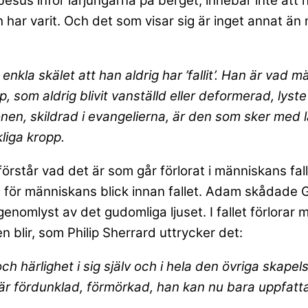
esus inför lärjungarna på berget, innebär inte att 
ch har varit. Och det som visar sig är inget annat ä
 enkla skälet att han aldrig har ’fallit’. Han är vad 
som aldrig blivit vanställd eller deformerad, lyste
onen, skildrad i evangelierna, är den som sker med
kliga kropp.
 förstår vad det är som går förlorat i människans fal
 för människans blick innan fallet. Adam skådade G
genomlyst av det gudomliga ljuset. I fallet förlorar 
 blir, som Philip Sherrard uttrycker det:
h härlighet i sig själv och i hela den övriga skapel
 är fördunklad, förmörkad, han kan nu bara uppfatta 