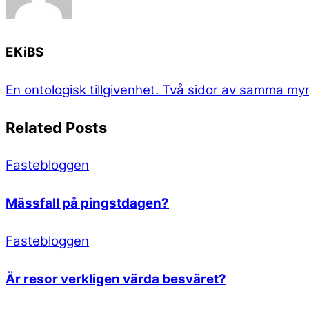
EKiBS
En ontologisk tillgivenhet.
Två sidor av samma my
Related Posts
Fastebloggen
Mässfall på pingstdagen?
Fastebloggen
Är resor verkligen värda besväret?