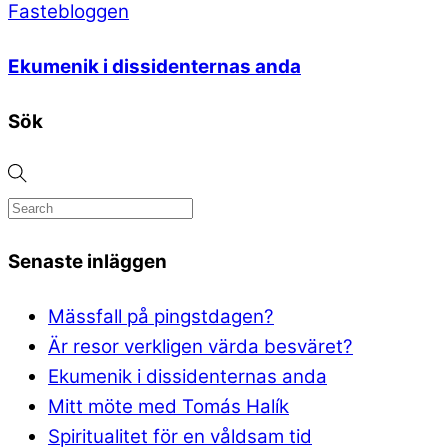
Fastebloggen
Ekumenik i dissidenternas anda
Sök
Senaste inläggen
Mässfall på pingstdagen?
Är resor verkligen värda besväret?
Ekumenik i dissidenternas anda
Mitt möte med Tomás Halík
Spiritualitet för en våldsam tid