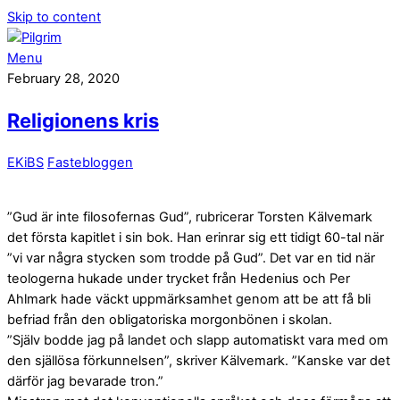
Skip to content
Menu
February 28, 2020
Religionens kris
EKiBS
Fastebloggen
”Gud är inte filosofernas Gud”, rubricerar Torsten Kälvemark
det första kapitlet i sin bok. Han erinrar sig ett tidigt 60-tal när
”vi var några stycken som trodde på Gud”. Det var en tid när
teologerna hukade under trycket från Hedenius och Per
Ahlmark hade väckt uppmärksamhet genom att be att få bli
befriad från den obligatoriska morgonbönen i skolan.
”Själv bodde jag på landet och slapp automatiskt vara med om
den själlösa förkunnelsen”, skriver Kälvemark. ”Kanske var det
därför jag bevarade tron.”