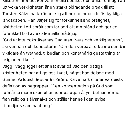
Misstron mot det konventionella språket och dess förmåga att
uttrycka verkligheten är en starkt bidragande orsak till att
Torsten Kälvemark känner sig alltmer hemma i de östkyrkliga
landskapen. Han värjer sig för förkunnelsens pratighet,
plattheten i ett språk som tar bort allt motstånd och ger en
förenklad bild av existentiella bråddjup.
”Gud är inte bokstävernas Gud utan livets och verklighetens”,
skriver han och konstaterar: ”Om den verbala förkunnelsen blir
viktigare än tystnad, tillbedjan och konstnärlig gestaltning är
religionen i kris.”
Vägg i vägg ligger ett annat svar på vad den östliga
kristenheten har att ge oss i väst, något han delade med
Gunnel Vallquist:
teocentriciteten
. Kälvemark citerar Vallquists
definition av begreppet: ”Den koncentration på Gud som
förmår ta människan ut ur hennes egen åsyn, befriar henne
från religiös självanalys och ställer henne i den eviga
tillbedjans sammanhang.”