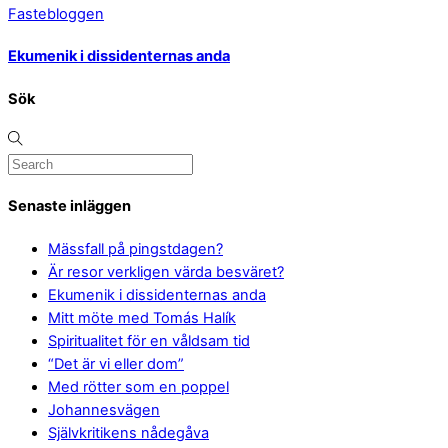
Fastebloggen
Ekumenik i dissidenternas anda
Sök
Senaste inläggen
Mässfall på pingstdagen?
Är resor verkligen värda besväret?
Ekumenik i dissidenternas anda
Mitt möte med Tomás Halík
Spiritualitet för en våldsam tid
“Det är vi eller dom”
Med rötter som en poppel
Johannesvägen
Självkritikens nådegåva