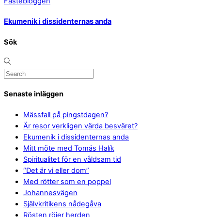
Fastebloggen
Ekumenik i dissidenternas anda
Sök
Senaste inläggen
Mässfall på pingstdagen?
Är resor verkligen värda besväret?
Ekumenik i dissidenternas anda
Mitt möte med Tomás Halík
Spiritualitet för en våldsam tid
“Det är vi eller dom”
Med rötter som en poppel
Johannesvägen
Självkritikens nådegåva
Rösten röjer herden