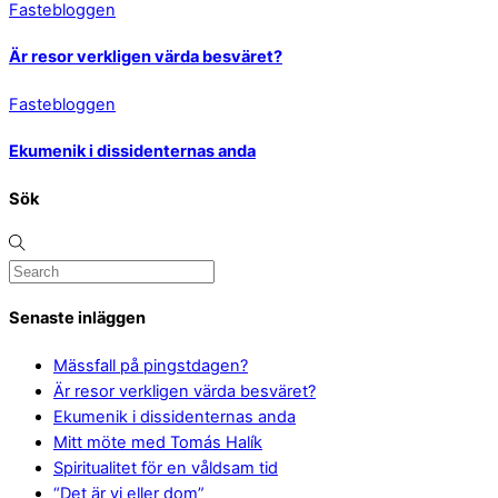
Fastebloggen
Är resor verkligen värda besväret?
Fastebloggen
Ekumenik i dissidenternas anda
Sök
Senaste inläggen
Mässfall på pingstdagen?
Är resor verkligen värda besväret?
Ekumenik i dissidenternas anda
Mitt möte med Tomás Halík
Spiritualitet för en våldsam tid
“Det är vi eller dom”