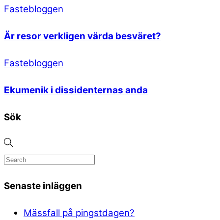
Fastebloggen
Är resor verkligen värda besväret?
Fastebloggen
Ekumenik i dissidenternas anda
Sök
Senaste inläggen
Mässfall på pingstdagen?