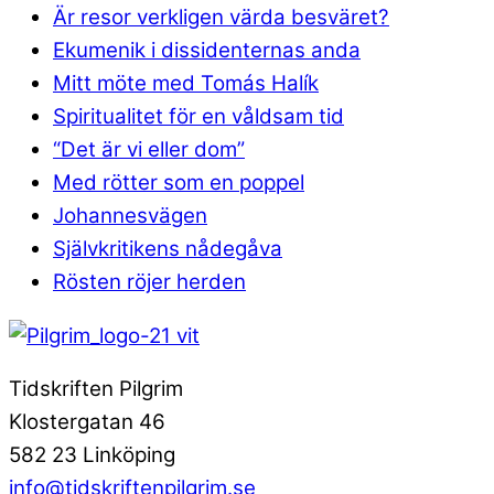
Är resor verkligen värda besväret?
Ekumenik i dissidenternas anda
Mitt möte med Tomás Halík
Spiritualitet för en våldsam tid
“Det är vi eller dom”
Med rötter som en poppel
Johannesvägen
Självkritikens nådegåva
Rösten röjer herden
Tidskriften Pilgrim
Klostergatan 46
582 23 Linköping
info@tidskriftenpilgrim.se