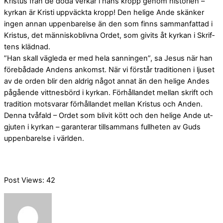
Kristus från de döda verkar i hans kropp genom historien –
kyrkan är Kristi uppväckta kropp! Den helige Ande skänker
ingen annan uppen­barelse än den som finns sammanfattad i
Kristus, det människoblivna Ordet, som givits åt kyrkan i Skrif­
tens klädnad.
”Han skall vägleda er med hela sanningen”, sa Jesus när han
förebådade Andens ankomst. När vi förstår traditionen i ljuset
av de orden blir den aldrig något annat än den helige Andes
pågående vittnesbörd i kyrkan. Förhållandet mellan skrift och
tradition motsvarar förhållandet mellan Kristus och Anden.
Denna två­fald – Ordet som blivit kött och den helige Ande ut­
gjuten i kyrkan – garanterar tillsammans fullheten av Guds
uppenbarelse i världen.
Post Views:
42