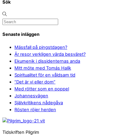
Sök
Senaste inläggen
Mässfall på pingstdagen?
Är resor verkligen värda besväret?
Ekumenik i dissidenternas anda
Mitt möte med Tomás Halík
Spiritualitet för en våldsam tid
“Det är vi eller dom”
Med rötter som en poppel
Johannesvägen
Självkritikens nådegåva
Rösten röjer herden
Tidskriften Pilgrim