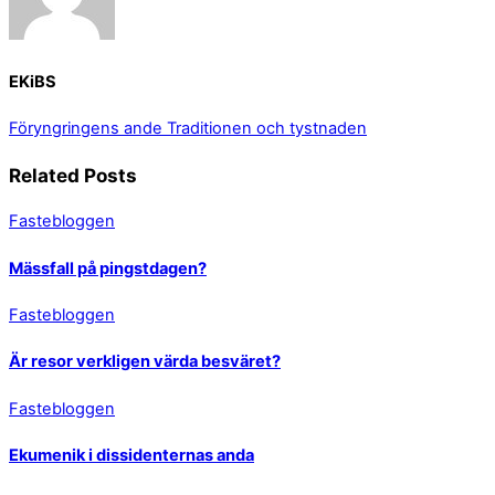
EKiBS
Föryngringens ande
Traditionen och tystnaden
Related Posts
Fastebloggen
Mässfall på pingstdagen?
Fastebloggen
Är resor verkligen värda besväret?
Fastebloggen
Ekumenik i dissidenternas anda