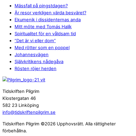
Mässfall på pingstdagen?
Är resor verkligen värda besväret?
Ekumenik i dissidenternas anda
Mitt möte med Tomás Halík
Spiritualitet för en våldsam tid
“Det är vi eller dom”
Med rötter som en poppel
Johannesvägen
Självkritikens nådegåva
Rösten röjer herden
Tidskriften Pilgrim
Klostergatan 46
582 23 Linköping
info@tidskriftenpilgrim.se
Tidskriften Pilgrim ©2026 Upphovsrätt. Alla rättigheter
förbehållna.