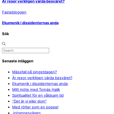
Är resor verkligen värda besväret?
Fastebloggen
Ekumenik i dissidenternas anda
Sök
Senaste inläggen
Mässfall på pingstdagen?
Är resor verkligen värda besväret?
Ekumenik i dissidenternas anda
Mitt möte med Tomás Halík
Spiritualitet för en våldsam tid
“Det är vi eller dom”
Med rötter som en poppel
Johannesvägen