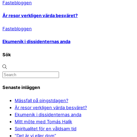
Fastebloggen
Är resor verkligen värda besväret?
Fastebloggen
Ekumenik i dissidenternas anda
Sök
Senaste inläggen
Mässfall på pingstdagen?
Är resor verkligen värda besväret?
Ekumenik i dissidenternas anda
Mitt möte med Tomás Halík
Spiritualitet för en våldsam tid
“Det är vi eller dom”