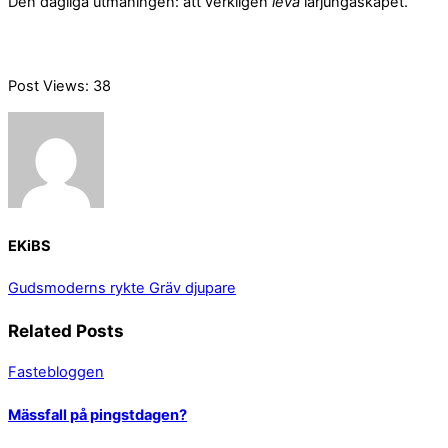
Den dagliga utmaningen: att verkligen
leva
lärjungaskapet.
Post Views:
38
EKiBS
Gudsmoderns rykte
Gräv djupare
Related Posts
Fastebloggen
Mässfall på pingstdagen?