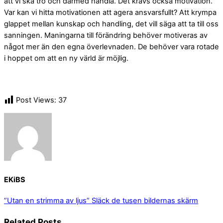
att vi ska tro och därmed handla. Det krävs också motivation.
Var kan vi hitta motivationen att agera ansvarsfullt? Att krympa
glappet mellan kunskap och handling, det vill säga att ta till oss
sanningen. Maningarna till förändring behöver motiveras av
något mer än den egna överlevnaden. De behöver vara rotade
i hoppet om att en ny värld är möjlig.
Post Views:
37
EKiBS
”Utan en strimma av ljus”
Släck de tusen bildernas skärm
Related Posts