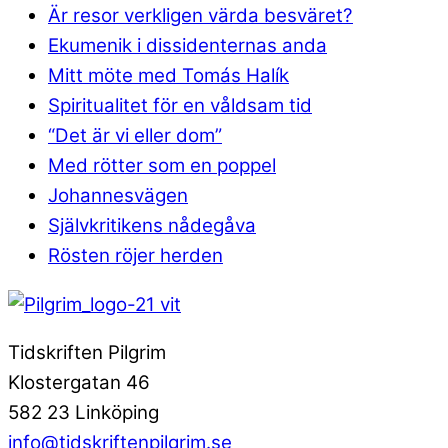
Är resor verkligen värda besväret?
Ekumenik i dissidenternas anda
Mitt möte med Tomás Halík
Spiritualitet för en våldsam tid
“Det är vi eller dom”
Med rötter som en poppel
Johannesvägen
Självkritikens nådegåva
Rösten röjer herden
Tidskriften Pilgrim
Klostergatan 46
582 23 Linköping
info@tidskriftenpilgrim.se