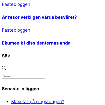
Fastebloggen
Är resor verkligen värda besväret?
Fastebloggen
Ekumenik i dissidenternas anda
Sök
Senaste inläggen
Mässfall på pingstdagen?