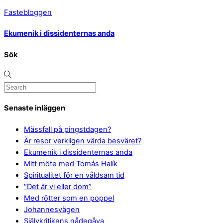
Fastebloggen
Ekumenik i dissidenternas anda
Sök
Senaste inläggen
Mässfall på pingstdagen?
Är resor verkligen värda besväret?
Ekumenik i dissidenternas anda
Mitt möte med Tomás Halík
Spiritualitet för en våldsam tid
“Det är vi eller dom”
Med rötter som en poppel
Johannesvägen
Självkritikens nådegåva