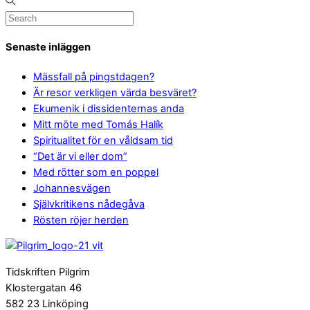
Senaste inläggen
Mässfall på pingstdagen?
Är resor verkligen värda besväret?
Ekumenik i dissidenternas anda
Mitt möte med Tomás Halík
Spiritualitet för en våldsam tid
“Det är vi eller dom”
Med rötter som en poppel
Johannesvägen
Självkritikens nådegåva
Rösten röjer herden
Tidskriften Pilgrim
Klostergatan 46
582 23 Linköping