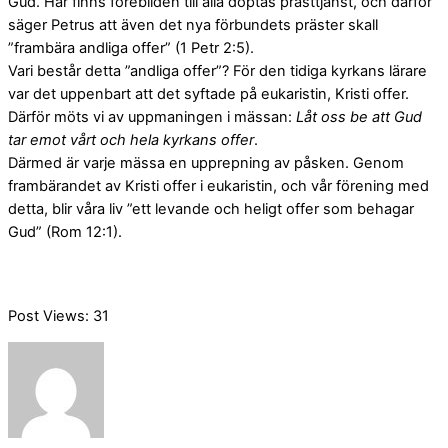
Gud. Här finns förebilden till alla döptas prästtjänst, och därför
säger Petrus att även det nya förbundets präster skall
”frambära andliga offer” (1 Petr 2:5).
Vari består detta ”andliga offer”? För den tidiga kyrkans lärare
var det uppenbart att det syftade på eukaristin, Kristi offer.
Därför möts vi av uppmaningen i mässan:
Låt oss be att Gud
tar emot vårt och hela kyrkans offer
.
Därmed är varje mässa en upprepning av påsken. Genom
frambärandet av Kristi offer i eukaristin, och vår förening med
detta, blir våra liv ”ett levande och heligt offer som behagar
Gud” (Rom 12:1).
Post Views:
31