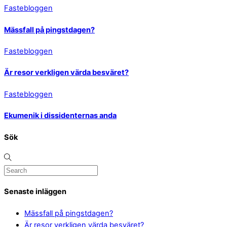
Fastebloggen
Mässfall på pingstdagen?
Fastebloggen
Är resor verkligen värda besväret?
Fastebloggen
Ekumenik i dissidenternas anda
Sök
Senaste inläggen
Mässfall på pingstdagen?
Är resor verkligen värda besväret?