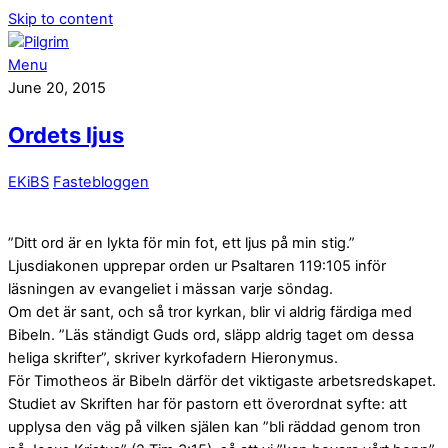
Skip to content
Menu
June 20, 2015
Ordets ljus
EKiBS
Fastebloggen
”Ditt ord är en lykta för min fot, ett ljus på min stig.”
Ljusdiakonen upprepar orden ur Psaltaren 119:105 inför
läsningen av evangeliet i mässan varje söndag.
Om det är sant, och så tror kyrkan, blir vi aldrig färdiga med
Bibeln. ”Läs ständigt Guds ord, släpp aldrig taget om dessa
heliga skrifter”, skriver kyrkofadern Hieronymus.
För Timotheos är Bibeln därför det viktigaste arbetsredskapet.
Studiet av Skriften har för pastorn ett överordnat syfte: att
upplysa den väg på vilken själen kan ”bli räddad genom tron