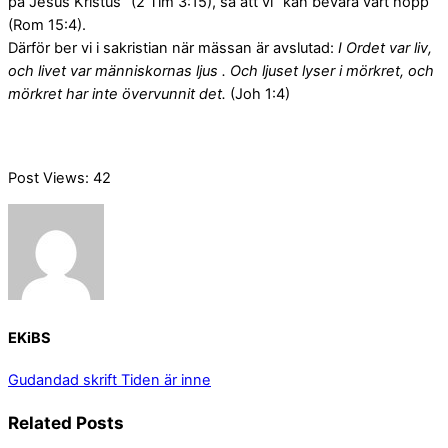
på Jesus Kristus” (2 Tim 3:15), så att vi ”kan bevara vårt hopp”
(Rom 15:4).
Därför ber vi i sakristian när mässan är avslutad:
I Ordet var liv,
och livet var människornas ljus . Och ljuset lyser i mörkret, och
mörkret har inte övervunnit det.
(Joh 1:4)
Post Views:
42
EKiBS
Gudandad skrift
Tiden är inne
Related Posts