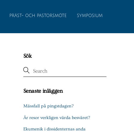
PRÄST- OCH PASTORSMÖTE
SYMPOSIUM
Sök
Senaste inläggen
Mässfall på pingstdagen?
Är resor verkligen värda besväret?
Ekumenik i dissidenternas anda