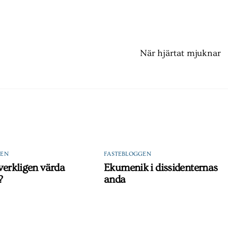
När hjärtat mjuknar
GEN
FASTEBLOGGEN
 verkligen värda
Ekumenik i dissidenternas
?
anda