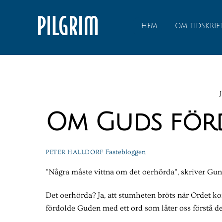
Skip
to
HEM
OM TIDSKRIF
content
Om Guds för
Fastebloggen
PETER HALLDORF
”Några måste vittna om det oerhörda”, skriver Gun
Det oerhörda? Ja, att stumheten bröts när Ordet ko
fördolde Guden med ett ord som låter oss förstå det