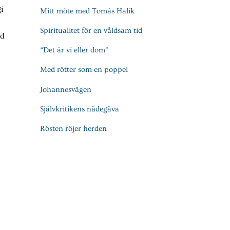
i
Mitt möte med Tomás Halík
Spiritualitet för en våldsam tid
ud
“Det är vi eller dom”
Med rötter som en poppel
Johannesvägen
Självkritikens nådegåva
Rösten röjer herden