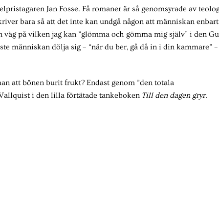
belpristagaren Jan Fosse. Få romaner är så genomsyrade av teolog
kriver bara så att det inte kan undgå någon att människan enbart
n väg på vilken jag kan ”glömma och gömma mig själv” i den G
te människan dölja sig – “när du ber, gå då in i din kammare” –
 man att bönen burit frukt? Endast genom ”den totala
allquist i den lilla förtätade tankeboken
Till den dagen gryr
.