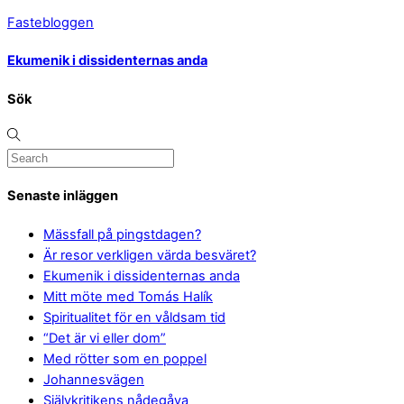
Fastebloggen
Ekumenik i dissidenternas anda
Sök
Senaste inläggen
Mässfall på pingstdagen?
Är resor verkligen värda besväret?
Ekumenik i dissidenternas anda
Mitt möte med Tomás Halík
Spiritualitet för en våldsam tid
“Det är vi eller dom”
Med rötter som en poppel
Johannesvägen
Självkritikens nådegåva