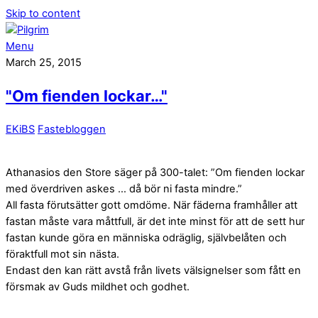
Skip to content
Menu
March 25, 2015
"Om fienden lockar…"
EKiBS
Fastebloggen
Athanasios den Store säger på 300-talet: ”Om fienden lockar
med överdriven askes … då bör ni fasta mindre.”
All fasta förutsätter gott omdöme. När fäderna framhåller att
fastan måste vara måttfull, är det inte minst för att de sett hur
fastan kunde göra en människa odräglig, självbelåten och
föraktfull mot sin nästa.
Endast den kan rätt avstå från livets välsignelser som fått en
försmak av Guds mildhet och godhet.