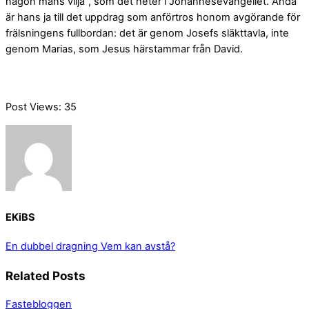
någon mans vilja”, som det heter i Johannesevangeliet. Ändå
är hans ja till det uppdrag som anförtros honom avgörande för
frälsningens fullbordan: det är genom Josefs släkttavla, inte
genom Marias, som Jesus härstammar från David.
Post Views:
35
EKiBS
En dubbel dragning
Vem kan avstå?
Related Posts
Fastebloggen