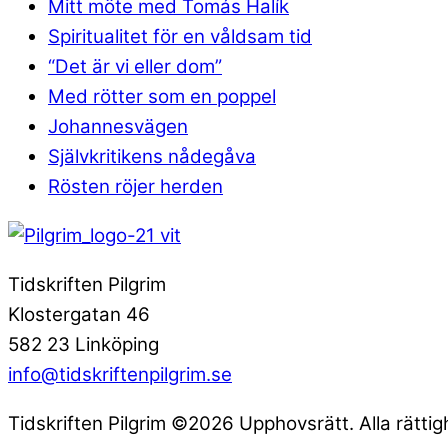
Mitt möte med Tomás Halík
Spiritualitet för en våldsam tid
“Det är vi eller dom”
Med rötter som en poppel
Johannesvägen
Självkritikens nådegåva
Rösten röjer herden
Tidskriften Pilgrim
Klostergatan 46
582 23 Linköping
info@tidskriftenpilgrim.se
Tidskriften Pilgrim ©2026 Upphovsrätt. Alla rättig