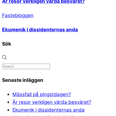
Är resor verkligen värda besväret?
Fastebloggen
Ekumenik i dissidenternas anda
Sök
Senaste inläggen
Mässfall på pingstdagen?
Är resor verkligen värda besväret?
Ekumenik i dissidenternas anda