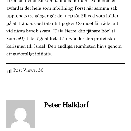
i tron att det är Eli som kallat på honom. Men prästen
avfärdar det hela som inbillning. Först när samma sak
upprepats tre gånger går det upp för Eli vad som håller
på att hända. Gud talar till pojken! Samuel får rådet att
vid nästa besök svara: ”Tala Herre, din tjänare hör” (1
Sam 3:9). I det ögonblicket återvänder den profetiska
karisman till Israel. Den andliga stumheten hävs genom
ett gudomligt initiativ.
Post Views:
56
Peter Halldorf