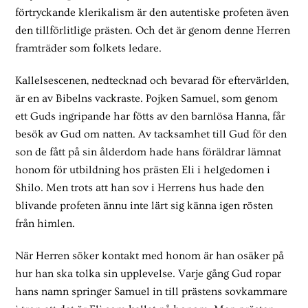
förtryckande klerikalism är den autentiske profeten även
den tillförlitlige prästen. Och det är genom denne Herren
framträder som folkets ledare.
Kallelsescenen, nedtecknad och bevarad för eftervärlden,
är en av Bibelns vackraste. Pojken Samuel, som genom
ett Guds ingripande har fötts av den barnlösa Hanna, får
besök av Gud om natten. Av tacksamhet till Gud för den
son de fått på sin ålderdom hade hans föräldrar lämnat
honom för utbildning hos prästen Eli i helgedomen i
Shilo. Men trots att han sov i Herrens hus hade den
blivande profeten ännu inte lärt sig känna igen rösten
från himlen.
När Herren söker kontakt med honom är han osäker på
hur han ska tolka sin upplevelse. Varje gång Gud ropar
hans namn springer Samuel in till prästens sovkammare