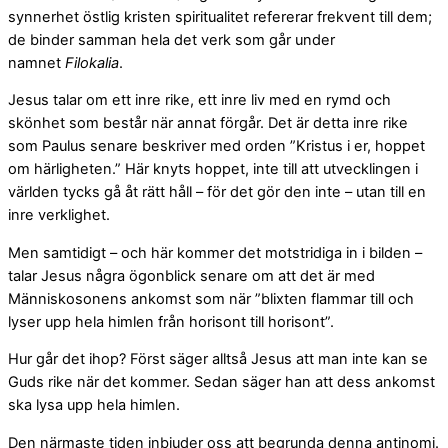
synnerhet östlig kristen spiritualitet refererar frekvent till dem;
de binder samman hela det verk som går under
namnet
Filokalia
.
Jesus talar om ett inre rike, ett inre liv med en rymd och
skönhet som består när annat förgår. Det är detta inre rike
som Paulus senare beskriver med orden ”Kristus i er, hoppet
om härligheten.” Här knyts hoppet, inte till att utvecklingen i
världen tycks gå åt rätt håll – för det gör den inte – utan till en
inre verklighet.
Men samtidigt – och här kommer det motstridiga in i bilden –
talar Jesus några ögonblick senare om att det är med
Människosonens ankomst som när ”blixten flammar till och
lyser upp hela himlen från horisont till horisont”.
Hur går det ihop? Först säger alltså Jesus att man inte kan se
Guds rike när det kommer. Sedan säger han att dess ankomst
ska lysa upp hela himlen.
Den närmaste tiden inbjuder oss att begrunda denna antinomi.