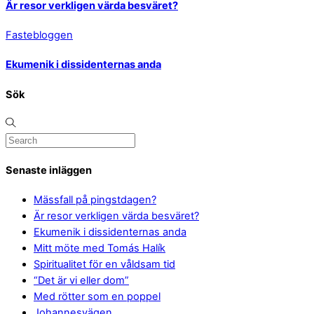
Är resor verkligen värda besväret?
Fastebloggen
Ekumenik i dissidenternas anda
Sök
Senaste inläggen
Mässfall på pingstdagen?
Är resor verkligen värda besväret?
Ekumenik i dissidenternas anda
Mitt möte med Tomás Halík
Spiritualitet för en våldsam tid
“Det är vi eller dom”
Med rötter som en poppel
Johannesvägen