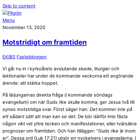
Skip to content
Menu
November 13, 2020
Motstridigt om framtiden
EKiBS
Fastebloggen
Vi går nu in i kyrkoårets avslutande skede, liturgier och
lektionarier har under de kommande veckorna ett avgörande
ärende: att stärka hoppet.
På lärjungarnas direkta fråga (i kommande söndags
evangelium) om när Guds rike skulle komma, ger Jesus två till
synes motstridiga svar. Först säger han:
Det kommer inte på
ett sådant sätt att man kan se det
. De bör därför inte fästa
någon vikt vid yttre tecken och manifestationer, eller tvärsäkra
prognoser om framtiden. Och han tillägger: ”Guds rike är inom
er”. Dessa ord (Luk 17:21) utgör en nyckelvers i evangelierna. I