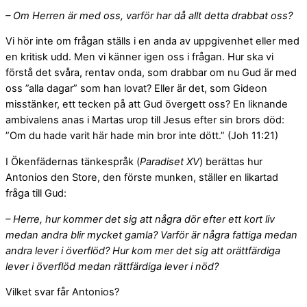
– Om Herren är med oss, varför har då allt detta drabbat oss?
Vi hör inte om frågan ställs i en anda av uppgivenhet eller med
en kritisk udd. Men vi känner igen oss i frågan. Hur ska vi
förstå det svåra, rentav onda, som drabbar om nu Gud är med
oss ”alla dagar” som han lovat? Eller är det, som Gideon
misstänker, ett tecken på att Gud övergett oss? En liknande
ambivalens anas i Martas urop till Jesus efter sin brors död:
”Om du hade varit här hade min bror inte dött.” (Joh 11:21)
I Ökenfädernas tänkespråk (
Paradiset XV
) berättas hur
Antonios den Store, den förste munken, ställer en likartad
fråga till Gud:
– Herre, hur kommer det sig att några dör efter ett kort liv
medan andra blir mycket gamla? Varför är några fattiga medan
andra lever i överflöd? Hur kom­ mer det sig att orättfärdiga
lever i överflöd medan rättfär­diga lever i nöd?
Vilket svar får Antonios?