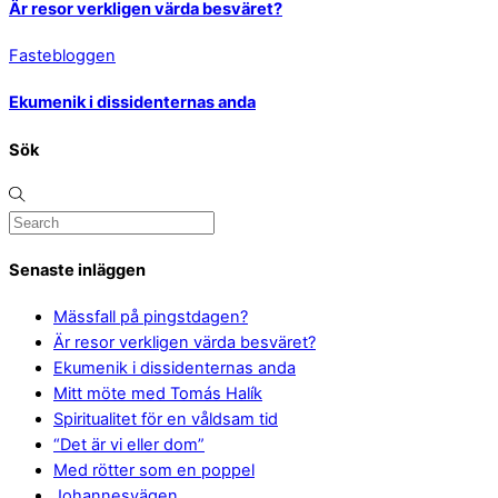
Är resor verkligen värda besväret?
Fastebloggen
Ekumenik i dissidenternas anda
Sök
Senaste inläggen
Mässfall på pingstdagen?
Är resor verkligen värda besväret?
Ekumenik i dissidenternas anda
Mitt möte med Tomás Halík
Spiritualitet för en våldsam tid
“Det är vi eller dom”
Med rötter som en poppel
Johannesvägen