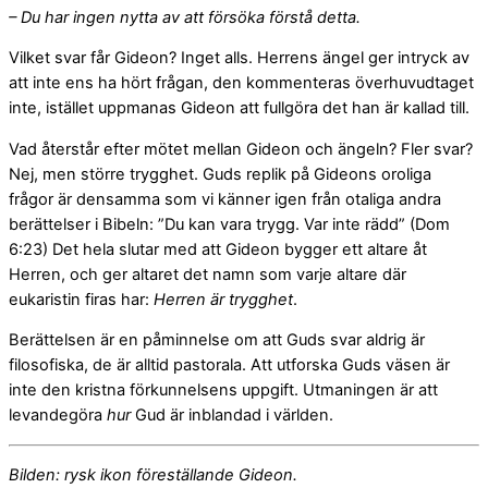
– Du har ingen nytta av att försöka förstå detta.
Vilket svar får Gideon? Inget alls. Herrens ängel ger intryck av
att inte ens ha hört frågan, den kommenteras överhuvudtaget
inte, istället uppmanas Gideon att fullgöra det han är kallad till.
Vad återstår efter mötet mellan Gideon och ängeln? Fler svar?
Nej, men större trygghet. Guds replik på Gideons oroliga
frågor är densamma som vi känner igen från otaliga andra
berättelser i Bibeln: ”Du kan vara trygg. Var inte rädd” (Dom
6:23) Det hela slutar med att Gideon bygger ett altare åt
Herren, och ger altaret det namn som varje altare där
eukaristin firas har:
Herren är trygghet
.
Berättelsen är en påminnelse om att Guds svar aldrig är
filosofiska, de är alltid pastorala. Att utforska Guds väsen är
inte den kristna förkunnelsens uppgift. Utmaningen är att
levandegöra
hur
Gud är inblandad i världen.
Bilden: rysk ikon föreställande Gideon.