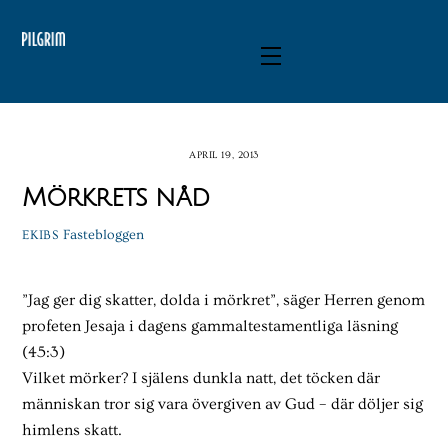
Skip
to
Menu
content
APRIL 19, 2013
Mörkrets nåd
Fastebloggen
EKIBS
”Jag ger dig skatter, dolda i mörkret”, säger Herren genom
profeten Jesaja i dagens gammaltestamentliga läsning
(45:3)
Vilket mörker? I själens dunkla natt, det töcken där
människan tror sig vara övergiven av Gud – där döljer sig
himlens skatt.